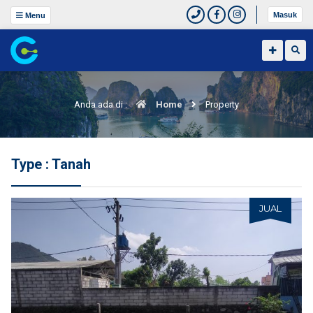
Masuk
Menu
Anda ada di :
Home
Property
Type : Tanah
JUAL